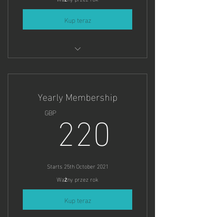
Kup teraz
As many dates in Summer as you'd
like.
Yearly Membership
220GB
220
GBP
Starts 25th October 2021
Ważny przez rok
Kup teraz