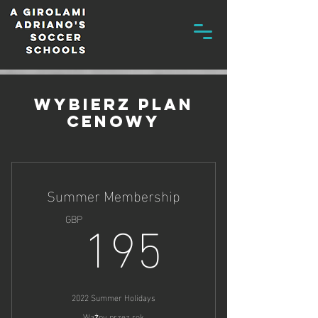
Wybierz plan
cenowy
Summer Membership
195GB
195
GBP
2022 Summer Holidays
Ważny przez rok