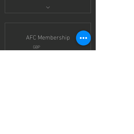
Any or all of the days in the half
terms.
AFC Membership
40GBP
40
GBP
Co miesiąc
Ważny przez 12 miesiące/y
Kup teraz
Take your football skills to the next
level!
CONTACT US