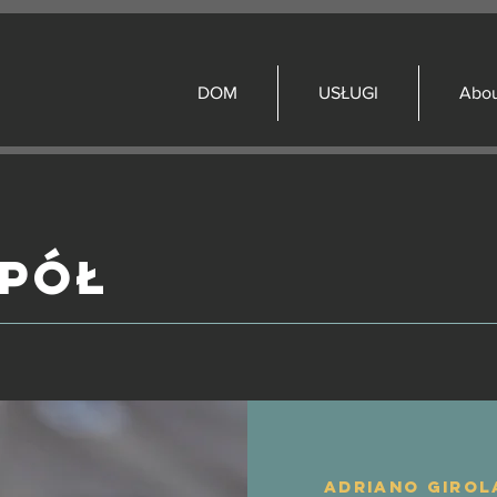
DOM
USŁUGI
Abo
spół
Adriano Girol