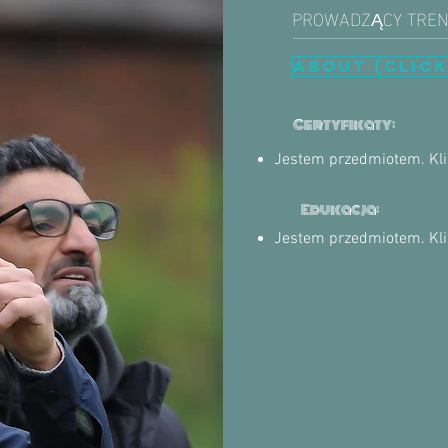
PROWADZĄCY TRE
ABOUT (CLICK
Certyfikaty:
Jestem przedmiotem. ​Klik
Edukacja:
Jestem przedmiotem. ​Klik