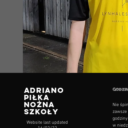
Adriano
Godzin
piłka
nożna
Nie śpim
szkoły
zawsze 
godziny
Website last updated
w niedzi