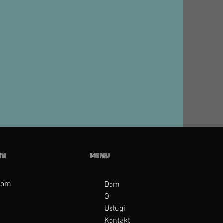
mi
Menu
com
Dom
O
Usługi
Kontakt