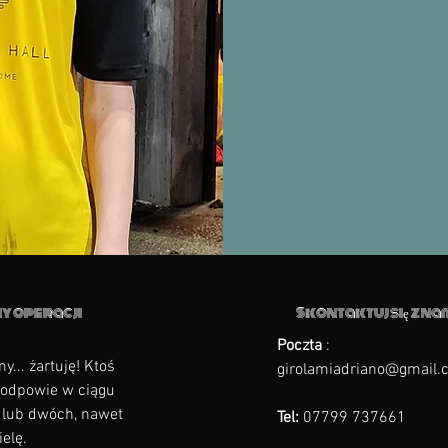
y operacji
Skontaktuj się z na
Poczta
:
y... żartuję! Ktoś
girolamiadriano@gmail.
odpowie w ciągu
 lub dwóch, nawet
Tel:
07799 737661
elę.