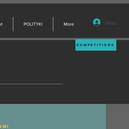
Zaloguj się
ut
POLITYKI
More
competitions
ami