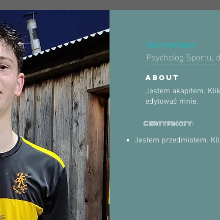
Dr Lynn Fader
Psycholog Sportu, d
about
Jestem akapitem. Klikn
edytować mnie.
Certyfikaty:
Jestem przedmiotem. ​Klik